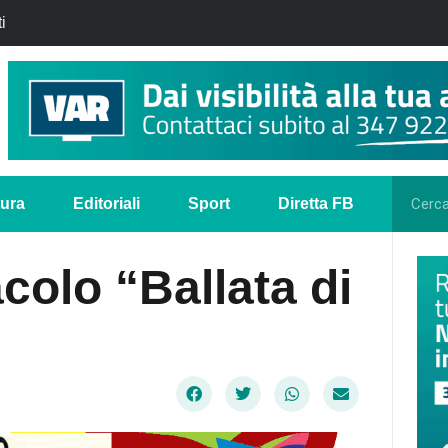
i
tura
Editoriali
Sport
Diretta FB
acolo “Ballata di