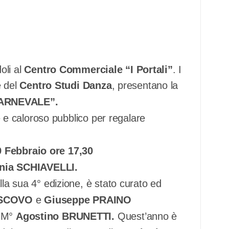
oli al
Centro Commerciale “I Portali”
. I
 del
Centro Studi Danza
, presentano la
 CARNEVALE”.
de e caloroso pubblico per regalare
9 Febbraio ore 17,30
nia SCHIAVELLI.
lla sua 4° edizione, è stato curato ed
ISCOVO
e
Giuseppe PRAINO
l M°
Agostino BRUNETTI.
Quest’anno è