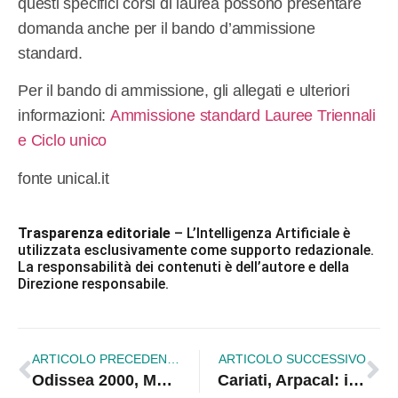
questi specifici corsi di laurea possono presentare
domanda anche per il bando d’ammissione
standard.
Per il bando di ammissione, gli allegati e ulteriori
informazioni:
Ammissione standard Lauree Triennali
e Ciclo unico
fonte unical.it
Trasparenza editoriale
– L’Intelligenza Artificiale è
utilizzata esclusivamente come supporto redazionale.
La responsabilità dei contenuti è dell’autore e della
Direzione responsabile.
ARTICOLO PRECEDENTE
ARTICOLO SUCCESSIVO
Odissea 2000, Montesanto: da 30 anni formidabile strumento marketing territoriale |VIDEO
Cariati, Arpacal: il mare è balneabile