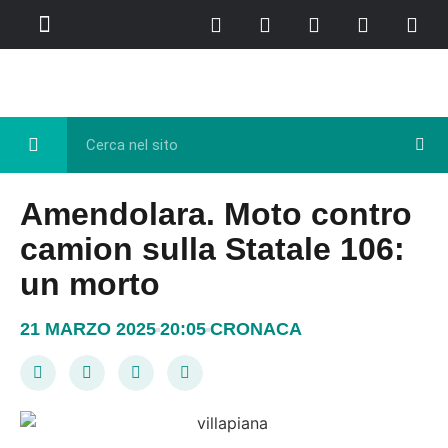
Chi Siamo
Casa del Libro
Eventi e Cultura
Diretta FB
Amendolara. Moto contro
camion sulla Statale 106:
un morto
21 MARZO 2025
20:05
CRONACA