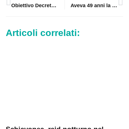
Obiettivo Decreto: Rapani spinge per la regolarizzazione della pesca della sardella
Aveva 49 anni la vittima dell’incidente sulla Statale 106
Articoli correlati: