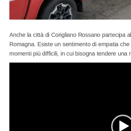
Anche la città di Corigliano Rossano partecipa al
Romagna. Esiste un sentimento di empatia che c
momenti più difficili, in cui bisogna tendere una
Video
Player