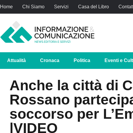
Home
Chi Siamo
Servizi
Casa del Libro
Contatt
Attualità
Cronaca
Politica
Eventi e Cul
Anche la città di 
Rossano partecipa 
soccorso per L’E
|VIDEO