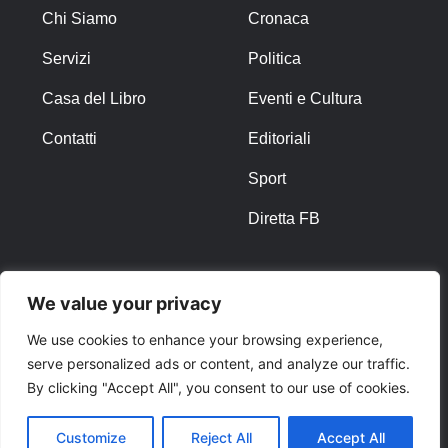
Chi Siamo
Cronaca
Servizi
Politica
Casa del Libro
Eventi e Cultura
Contatti
Editoriali
Sport
Diretta FB
ALTRO
We value your privacy
Note Legali
We use cookies to enhance your browsing experience,
serve personalized ads or content, and analyze our traffic.
Privacy Policy
By clicking "Accept All", you consent to our use of cookies.
Cookies
Customize
Reject All
Accept All