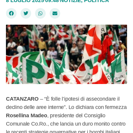
8 LUGLIO 2025
09:48
NOTIZIE
,
POLITICA
CATANZARO
– “È folle l’ipotesi di assecondare il
declino delle aree interne”. Lo dichiara con fermezza
Rosellina Madeo
, presidente del Consiglio
Comunale Co.Ro., che lancia un duro monito contro
le recenti strategie governative per i borghi italiani.