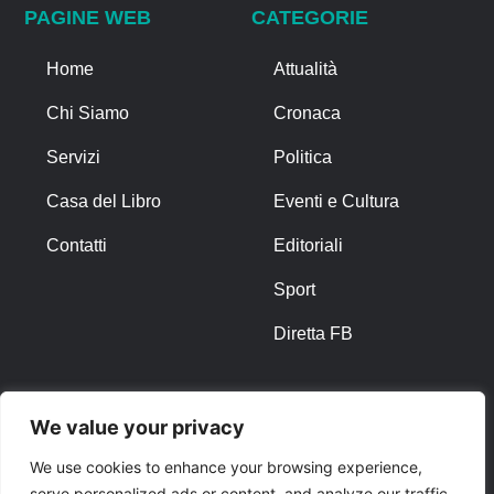
PAGINE WEB
CATEGORIE
Home
Attualità
Chi Siamo
Cronaca
Servizi
Politica
Casa del Libro
Eventi e Cultura
Contatti
Editoriali
Sport
Diretta FB
ALTRO
We value your privacy
Note Legali
We use cookies to enhance your browsing experience,
serve personalized ads or content, and analyze our traffic.