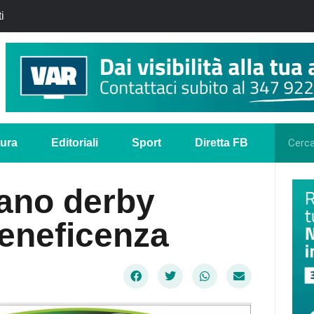
i
tura
Editoriali
Sport
Diretta FB
sano derby
beneficenza