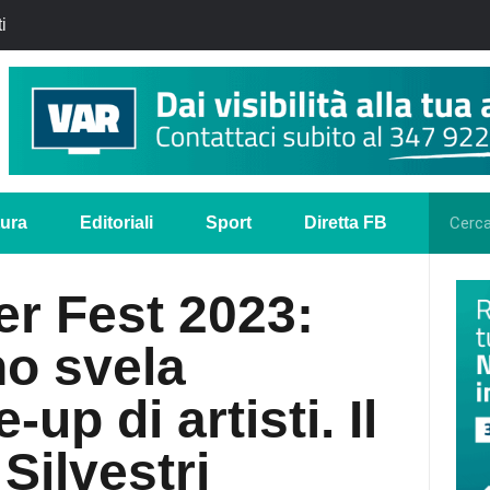
i
tura
Editoriali
Sport
Diretta FB
r Fest 2023:
o svela
up di artisti. Il
Silvestri