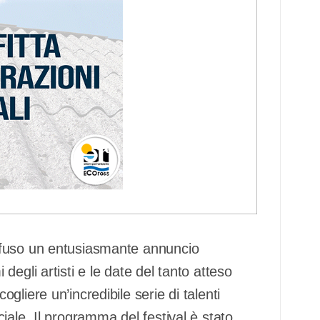
ffuso un entusiasmante annuncio
egli artisti e le date del tanto atteso
liere un’incredibile serie di talenti
iale. Il programma del festival è stato