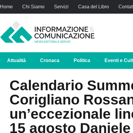
Home
Chi Siamo
Servizi
Casa del Libro
Contatt
Attualità
Cronaca
Politica
Eventi e Cul
Calendario Summe
Corigliano Rossan
un’eccezionale line-
15 agosto Daniele 