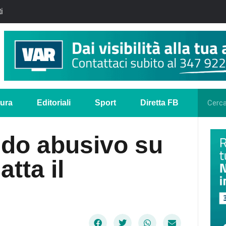
i
tura
Editoriali
Sport
Diretta FB
lido abusivo su
atta il