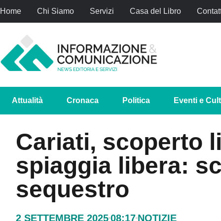
Home
Chi Siamo
Servizi
Casa del Libro
Contatt
Attualità
Cronaca
Politica
Eventi e Cul
Cariati, scoperto 
spiaggia libera: sc
sequestro
2 SETTEMBRE 2025
08:17
NOTIZIE