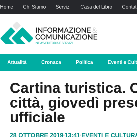
Home
Chi Siamo
Servizi
Casa del Libro
Contatt
Attualità
Cronaca
Politica
Eventi e Cul
Cartina turistica.
città, giovedì pre
ufficiale
28 OTTOBRE 2019
13:41
EVENTI E CULTUR