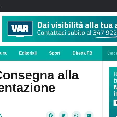
i
tura
Editoriali
Sport
Diretta FB
 Consegna alla
sentazione
A