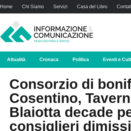
Home
Chi Siamo
Servizi
Casa del Libro
Contatt
Attualità
Cronaca
Politica
Eventi e Cul
Consorzio di bonif
Cosentino, Tavern
Blaiotta decade pe
consiglieri dimiss