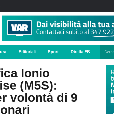
i
tura
Editoriali
Sport
Diretta FB
ica Ionio
ise (M5S):
r volontà di 9
ionari