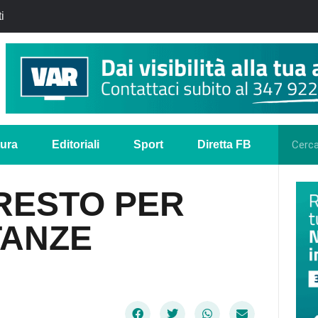
i
tura
Editoriali
Sport
Diretta FB
RESTO PER
TANZE