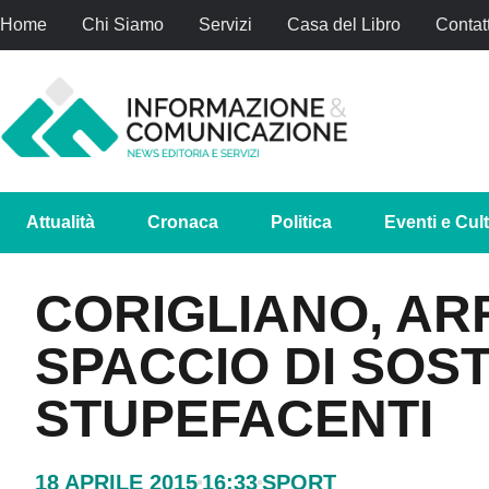
Home
Chi Siamo
Servizi
Casa del Libro
Contatt
Attualità
Cronaca
Politica
Eventi e Cul
CORIGLIANO, AR
SPACCIO DI SOS
STUPEFACENTI
18 APRILE 2015
16:33
SPORT