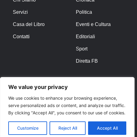
Servizi
Politica
Casa del Libro
Eventi e Cultura
Contatti
Editoriali
Sport
Diretta FB
ALTRO
We value your privacy
Note Legali
We use cookies to enhance your browsing experience,
serve personalized ads or content, and analyze our traffic.
Privacy Policy
By clicking "Accept All", you consent to our use of cookies.
Cookies
Customize
Reject All
Accept All