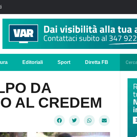
i
tura
Editoriali
Sport
Diretta FB
LPO DA
RO AL CREDEM