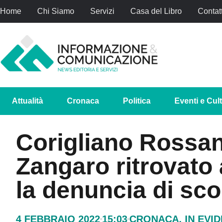
Home
Chi Siamo
Servizi
Casa del Libro
Contatt
Attualità
Cronaca
Politica
Eventi e Cul
Corigliano Rossan
Zangaro ritrovato
la denuncia di s
4 FEBBRAIO 2022
15:03
CRONACA
,
IN EVI