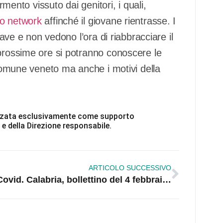
rmento vissuto dai genitori, i quali,
ro network
affinché il giovane rientrasse. I
iave e non vedono l’ora di riabbracciare il
 prossime ore si potranno conoscere le
 comune veneto ma anche i motivi della
ilizzata esclusivamente come supporto
 e della Direzione responsabile.
ARTICOLO SUCCESSIVO
Covid. Calabria, bollettino del 4 febbraio: +1.412 positivi e 11 decessi