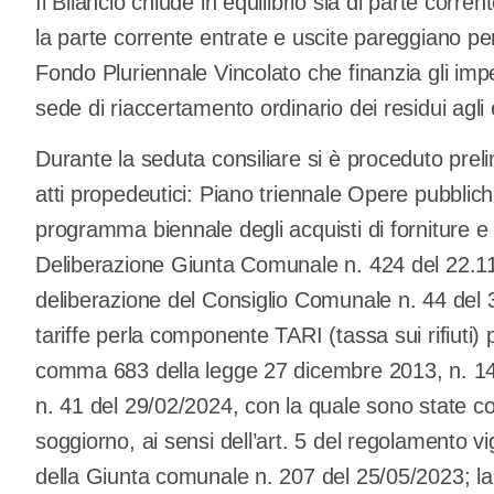
Il Bilancio chiude in equilibrio sia di parte corren
la parte corrente entrate e uscite pareggiano p
Fondo Pluriennale Vincolato che finanzia gli impegn
sede di riaccertamento ordinario dei residui agli 
Durante la seduta consiliare si è proceduto prel
atti propedeutici: Piano triennale Opere pubbli
programma biennale degli acquisti di forniture 
Deliberazione Giunta Comunale n. 424 del 22.1
deliberazione del Consiglio Comunale n. 44 del 3
tariffe perla componente TARI (tassa sui rifiuti) p
comma 683 della legge 27 dicembre 2013, n. 14
n. 41 del 29/02/2024, con la quale sono state con
soggiorno, ai sensi dell’art. 5 del regolamento 
della Giunta comunale n. 207 del 25/05/2023; l