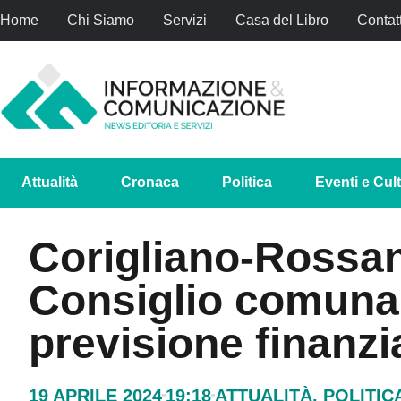
Home
Chi Siamo
Servizi
Casa del Libro
Contatt
Attualità
Cronaca
Politica
Eventi e Cul
Corigliano-Rossan
Consiglio comunale
previsione finanzi
19 APRILE 2024
19:18
ATTUALITÀ
,
POLITIC