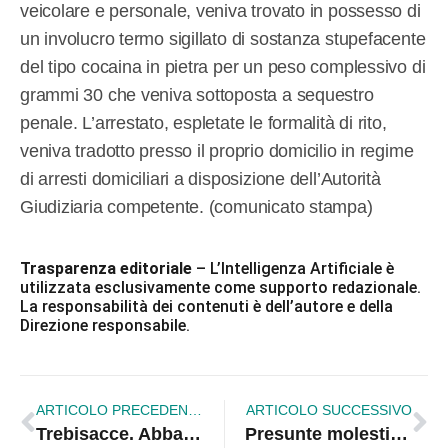
veicolare e personale, veniva trovato in possesso di
un involucro termo sigillato di sostanza stupefacente
del tipo cocaina in pietra per un peso complessivo di
grammi 30 che veniva sottoposta a sequestro
penale. L’arrestato, espletate le formalità di rito,
veniva tradotto presso il proprio domicilio in regime
di arresti domiciliari a disposizione dell’Autorità
Giudiziaria competente. (comunicato stampa)
Trasparenza editoriale
– L’Intelligenza Artificiale è
utilizzata esclusivamente come supporto redazionale.
La responsabilità dei contenuti è dell’autore e della
Direzione responsabile.
ARTICOLO PRECEDENTE
ARTICOLO SUCCESSIVO
Trebisacce. Abbandono e smaltimento illecito di rifiuti, denunce e sanzioni
Presunte molestie nel liceo di Castrolibero, la procura di Cosenza verso l’apertura di un’inchiesta