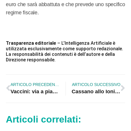
euro che sarà abbattuta e che prevede uno specifico
regime fiscale.
Trasparenza editoriale
– L’Intelligenza Artificiale è
utilizzata esclusivamente come supporto redazionale.
La responsabilità dei contenuti è dell’autore e della
Direzione responsabile.
ARTICOLO PRECEDENTE
ARTICOLO SUCCESSIVO
Vaccini: via a piattaforma Poste per prenotazioni Asp Cosenza già da domani
Cassano allo Ionio. Mons. Savino: Che fine ha fatto la Legge 38 sulle cure palliative?
Articoli correlati: