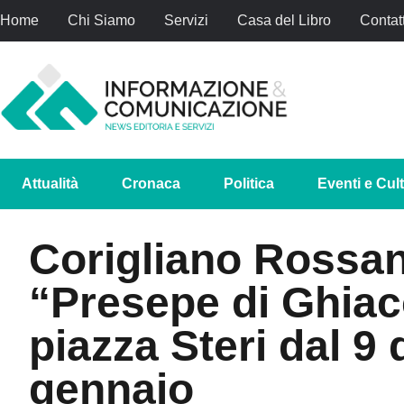
Home
Chi Siamo
Servizi
Casa del Libro
Contatt
Attualità
Cronaca
Politica
Eventi e Cul
Corigliano Rossan
“Presepe di Ghiacc
piazza Steri dal 9
gennaio