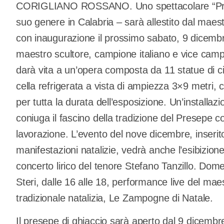
CORIGLIANO ROSSANO. Uno spettacolare “Prese
suo genere in Calabria – sarà allestito dal maes
con inaugurazione il prossimo sabato, 9 dicembr
maestro scultore, campione italiano e vice cam
darà vita a un’opera composta da 11 statue di cir
cella refrigerata a vista di ampiezza 3×9 metri, 
per tutta la durata dell’esposizione. Un’installazi
coniuga il fascino della tradizione del Presepe co
lavorazione. L’evento del nove dicembre, inserito
manifestazioni natalizie, vedrà anche l’esibizion
concerto lirico del tenore Stefano Tanzillo. Do
Steri, dalle 16 alle 18, performance live del mae
tradizionale natalizia, Le Zampogne di Natale.
Il presepe di ghiaccio sarà aperto dal 9 dicembr