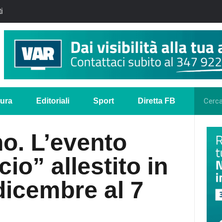
i
tura
Editoriali
Sport
Diretta FB
o. L’evento
io” allestito in
 dicembre al 7