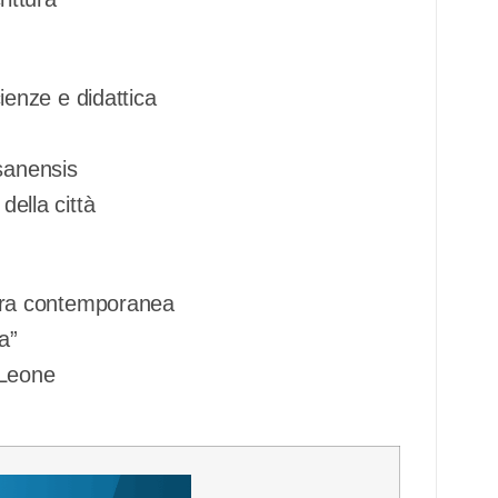
ienze e didattica
sanensis
 della città
rittura contemporanea
a”
 Leone