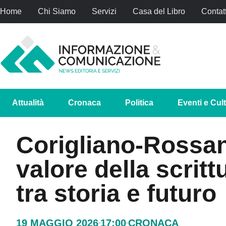
Home
Chi Siamo
Servizi
Casa del Libro
Contatt
Attualità
Cronaca
Politica
Eventi e Cul
Corigliano-Rossan
valore della scrittu
tra storia e futuro
19 MAGGIO 2026
17:00
CRONACA