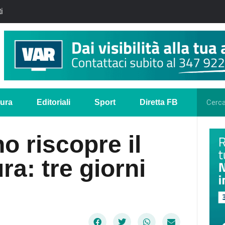
i
tura
Editoriali
Sport
Diretta FB
o riscopre il
ra: tre giorni