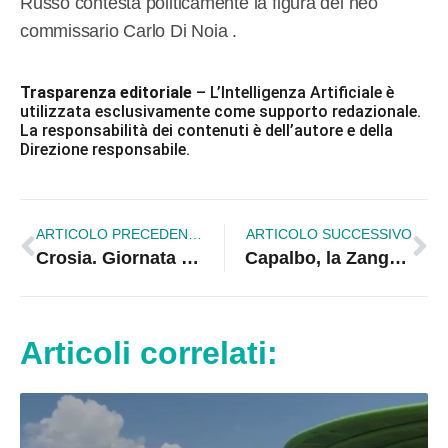
Russo contesta politicamente la figura del neo
commissario Carlo Di Noia .
Trasparenza editoriale
– L’Intelligenza Artificiale è
utilizzata esclusivamente come supporto redazionale.
La responsabilità dei contenuti è dell’autore e della
Direzione responsabile.
ARTICOLO PRECEDENTE
ARTICOLO SUCCESSIVO
Crosia. Giornata Legalità. Adesione al flashmob promosso da Anci
Capalbo, la Zangaro lascia Stasi in balia dei randagi!
Articoli correlati: