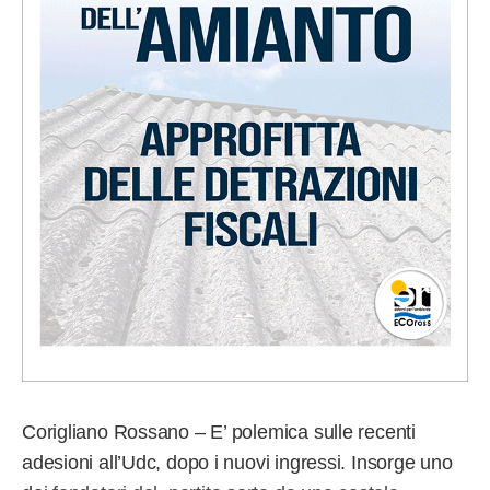
Corigliano Rossano – E’ polemica sulle recenti
adesioni all’Udc, dopo i nuovi ingressi. Insorge uno