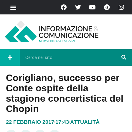
Chi Siamo
Casa del Libro
Eventi e Cultura
Diretta FB
Corigliano, successo per
Conte ospite della
stagione concertistica del
Chopin
22 FEBBRAIO 2017
17:43
ATTUALITÀ