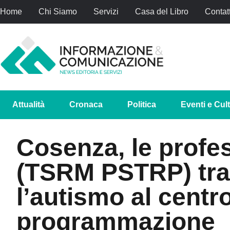
Home
Chi Siamo
Servizi
Casa del Libro
Contatt
Attualità
Cronaca
Politica
Eventi e Cul
Cosenza, le profes
(TSRM PSTRP) trac
l’autismo al centr
programmazione