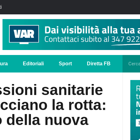
i
tura
Editoriali
Sport
Diretta FB
sioni sanitarie
ciano la rotta:
o della nuova