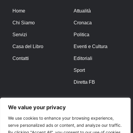
Home
Attualità
Chi Siamo
Cronaca
Servizi
Politica
Casa del Libro
Eventi e Cultura
Contatti
Editoriali
Sport
Diretta FB
ALTRO
We value your privacy
Note Legali
We use cookies to enhance your browsing experience,
serve personalized ads or content, and analyze our traffic.
Privacy Policy
By clicking "Accept All", you consent to our use of cookies.