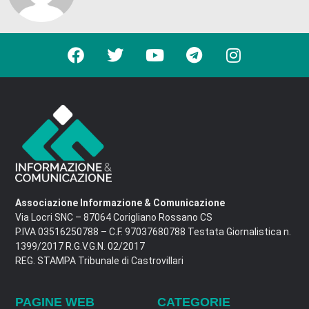
Associazione Informazione & Comunicazione
Via Locri SNC – 87064 Corigliano Rossano CS
P.IVA 03516250788 – C.F. 97037680788 Testata Giornalistica n.
1399/2017 R.G.V.G.N. 02/2017
REG. STAMPA Tribunale di Castrovillari
PAGINE WEB
CATEGORIE