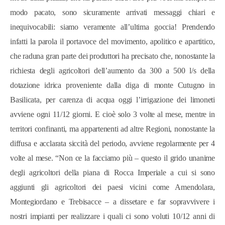
modo pacato, sono sicuramente arrivati messaggi chiari e
inequivocabili: siamo veramente all’ultima goccia! Prendendo
infatti la parola il portavoce del movimento, apolitico e apartitico,
che raduna gran parte dei produttori ha precisato che, nonostante la
richiesta degli agricoltori dell’aumento da 300 a 500 l/s della
dotazione idrica proveniente dalla diga di monte Cutugno in
Basilicata, per carenza di acqua oggi l’irrigazione dei limoneti
avviene ogni 11/12 giorni. E cioè solo 3 volte al mese, mentre in
territori confinanti, ma appartenenti ad altre Regioni, nonostante la
diffusa e acclarata siccità del periodo, avviene regolarmente per 4
volte al mese. “Non ce la facciamo più – questo il grido unanime
degli agricoltori della piana di Rocca Imperiale a cui si sono
aggiunti gli agricoltori dei paesi vicini come Amendolara,
Montegiordano e Trebisacce – a dissetare e far sopravvivere i
nostri impianti per realizzare i quali ci sono voluti 10/12 anni di