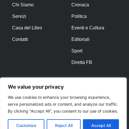
Chi Siamo
Cronaca
Servizi
Politica
Casa del Libro
Eventi e Cultura
Contatti
Editoriali
Sport
Diretta FB
ALTRO
We value your privacy
Note Legali
We use cookies to enhance your browsing experience,
serve personalized ads or content, and analyze our traffic.
Privacy Policy
By clicking "Accept All", you consent to our use of cookies.
Cookies
Customize
Reject All
Accept All