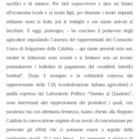
sacrifici e di rinunce. Per farli sopravvivere e dare un futuro
all’economia locale e ai nostri figli, per dissetare i nostri impianti
abbiamo usato le botti, poi le bottiglie e ora siamo arrivati al
bicchiere. E oggi, purtroppo, – ha concluso il portavoce degli
agricoltori segnalando l’assenza dei rappresentanti del Consorzio
Unico di Irrigazione della Calabria – qui siamo presenti solo noi,
mentre le istituzioni sono assenti e si limitano solo ad inviare
puntualmente i bollettini di pagamento dei cosiddetti benefici
fondiari”. Dopo il sostegno e la solidarietà espressa dal
rappresentante della CIA (confederazione italiana agricoltori) e
quella espressa dal Laboratorio Politico “Sinistra al Quadrato”,
sono intervenuti altri rappresentanti dei produttori i quali, con
pacatezza ma con altrettanta fermezza, hanno chiesto alla Regione
Calabria la convocazione urgente di un tavolo di concertazione per
prevenire gli effetti che ci potranno essere a seguito della
perdurante siccità. “La crisi idrica – ha ammonito il sindaco di