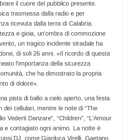
ibrare il cuore del pubblico presente.
ica trasmessa dalla radio e per
za ricevuta dalla terra di Calabria.
ratezza e gioia, un’ombra di commozione
evento, un tragico incidente stradale ha
one, di soli 26 anni. «Il ricordo di questa
ineato l’importanza della sicurezza
 comunità, che ha dimostrato la propria
nto di dolore».
una pista di ballo a cielo aperto, una festa
sh dei cellulari, mentre le note di “The
lio Vederti Danzare”, “Children”, “L’Amour
a e contagiato ogni animo. La notte è
entuosi DJ, come Gianluca Virelli, Gaetano