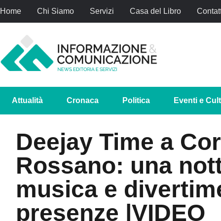
Home
Chi Siamo
Servizi
Casa del Libro
Contatt
Attualità
Cronaca
Politica
Eventi e Cul
Deejay Time a Cor
Rossano: una nott
musica e divertim
presenze |VIDEO