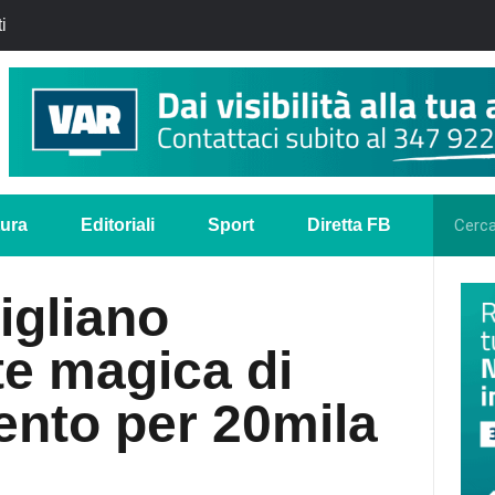
i
tura
Editoriali
Sport
Diretta FB
igliano
e magica di
ento per 20mila