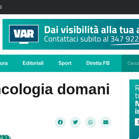
i
tura
Editoriali
Sport
Diretta FB
ncologia domani