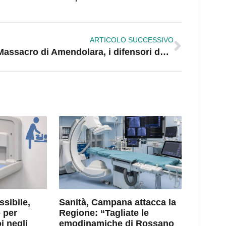
ARTICOLO SUCCESSIVO
Massacro di Amendolara, i difensori dei cinque indagati chiedono il Riesame
ssibile,
Sanità, Campana attacca la
 per
Regione: “Tagliate le
i negli
emodinamiche di Rossano