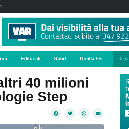
i
tura
Editoriali
Sport
Diretta FB
ltri 40 milioni
ologie Step