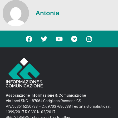
Antonia
Associazione Informazione & Comunicazione
Via Locri SNC – 87064 Corigliano Rossano CS
P.IVA 03516250788 – C.F. 97037680788 Testata Giornalistica n.
1399/2017 R.G.V.G.N. 02/2017
REG. STAMPA Tribunale di Castrovillari