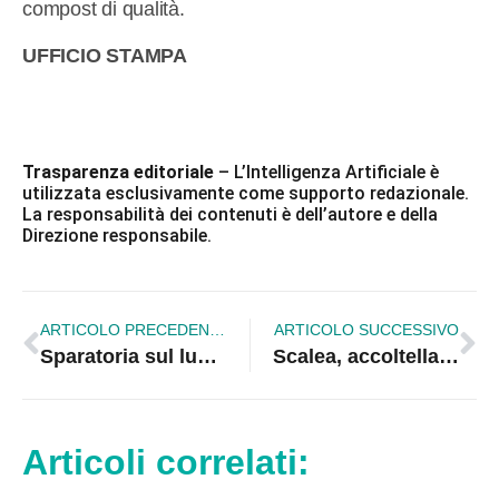
compost di qualità.
UFFICIO STAMPA
Trasparenza editoriale
– L’Intelligenza Artificiale è
utilizzata esclusivamente come supporto redazionale.
La responsabilità dei contenuti è dell’autore e della
Direzione responsabile.
ARTICOLO PRECEDENTE
ARTICOLO SUCCESSIVO
Sparatoria sul lungomare di Rossano, nove indagati dopo l’agguato armato del 2025 a Cosenza
Scalea, accoltella il padre al culmine di una lite: arrestato 43enne
Articoli correlati: