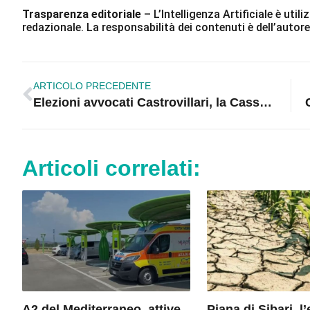
Trasparenza editoriale
– L’Intelligenza Artificiale è ut
redazionale. La responsabilità dei contenuti è dell’autore
ARTICOLO PRECEDENTE
Elezioni avvocati Castrovillari, la Cassazione accoglie il ricorso sulla ineleggibilità
Articoli correlati:
A2 del Mediterraneo, attive
Piana di Sibari, 