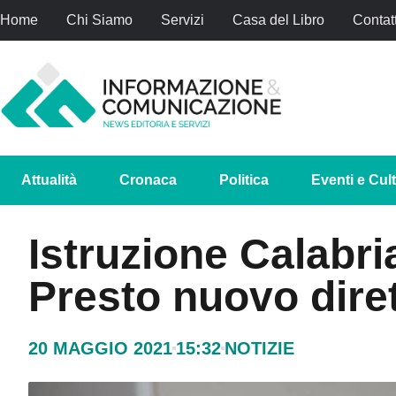
Home
Chi Siamo
Servizi
Casa del Libro
Contatt
Attualità
Cronaca
Politica
Eventi e Cul
Istruzione Calabri
Presto nuovo dire
20 MAGGIO 2021
15:32
NOTIZIE