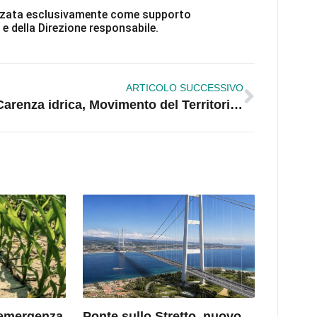
ilizzata esclusivamente come supporto
 e della Direzione responsabile.
ARTICOLO SUCCESSIVO
Carenza idrica, Movimento del Territorio: Il sindaco faccia mea culpa e lasci delega alla Manutenzione
l’emergenza
Ponte sullo Stretto, nuovo