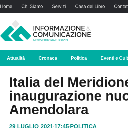
Home
Chi Siamo
Servizi
Casa del Libro
Contatt
Attualità
Cronaca
Politica
Eventi e Cul
Italia del Meridio
inaugurazione nu
Amendolara
29 LUGLIO 2021
17:45
POLITICA