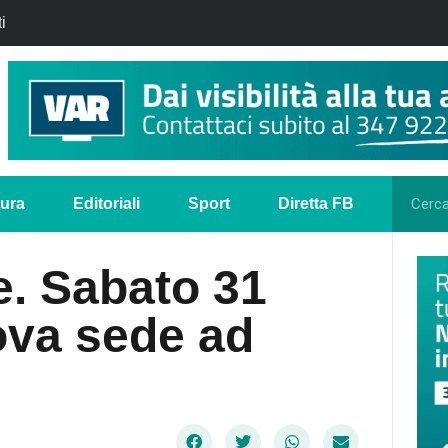
i
tura
Editoriali
Sport
Diretta FB
ne. Sabato 31
ova sede ad