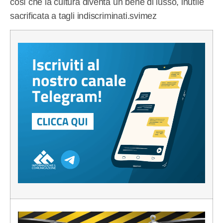
così che la cultura diventa un bene di lusso, inutile
sacrificata a tagli indiscriminati.svimez