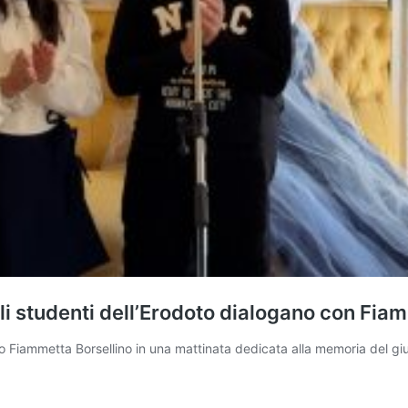
gli studenti dell’Erodoto dialogano con Fia
o Fiammetta Borsellino in una mattinata dedicata alla memoria del giudi