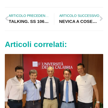
ARTICOLO PRECEDENTE
ARTICOLO SUCCESSIVO
TALKING. SS 106: IMMAGINI NUOVO TRACCIATO A 4 CORSIE RIACE-LOCRI, GLI SVINCOLI, LE ROTATORIE, IL MACROLOTTO ROSETO-SIBARI
NEVICA A COSENZA, CATANZARO E SULLA A/3
Articoli correlati: