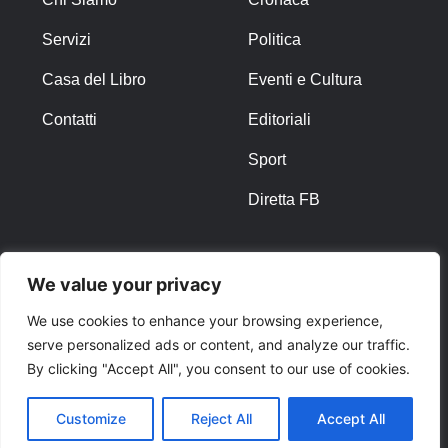
Servizi
Politica
Casa del Libro
Eventi e Cultura
Contatti
Editoriali
Sport
Diretta FB
ALTRO
We value your privacy
Note Legali
We use cookies to enhance your browsing experience,
serve personalized ads or content, and analyze our traffic.
Privacy Policy
By clicking "Accept All", you consent to our use of cookies.
Cookies
Customize
Reject All
Accept All