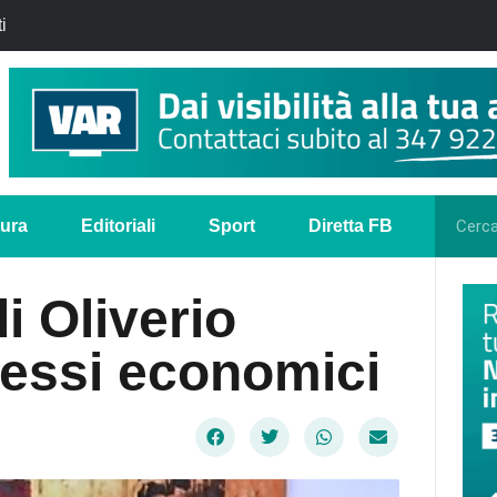
i
tura
Editoriali
Sport
Diretta FB
di Oliverio
eressi economici