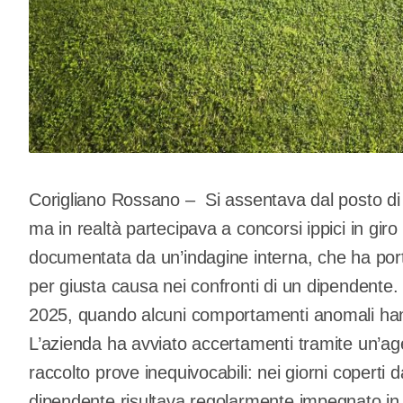
Corigliano Rossano – Si assentava dal posto di l
ma in realtà partecipava a concorsi ippici in giro p
documentata da un’indagine interna, che ha port
per giusta causa nei confronti di un dipendente.
2025, quando alcuni comportamenti anomali ha
L’azienda ha avviato accertamenti tramite un’age
raccolto prove inequivocabili: nei giorni coperti
dipendente risultava regolarmente impegnato in m