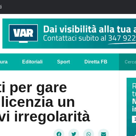
i
tura
Editoriali
Sport
Diretta FB
i per gare
licenzia un
i irregolarità