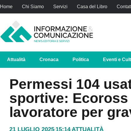
Home
Chi Siamo
Servizi
Casa del Libro
Contatt
Attualità
Cronaca
Politica
Eventi e Cul
Permessi 104 usat
sportive: Ecoross 
lavoratore per grav
21 LUGLIO 2025
15:14
ATTUALITÀ