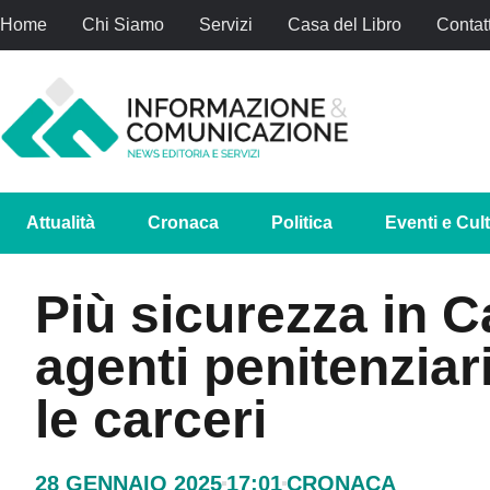
Home
Chi Siamo
Servizi
Casa del Libro
Contatt
Attualità
Cronaca
Politica
Eventi e Cul
Più sicurezza in C
agenti penitenziari
le carceri
28 GENNAIO 2025
17:01
CRONACA