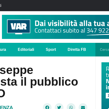
i
tura
Editoriali
Sport
Diretta FB
useppe
ta il pubblico
O
DENZA