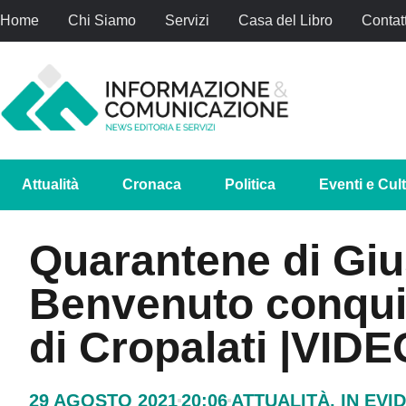
Home
Chi Siamo
Servizi
Casa del Libro
Contatt
Attualità
Cronaca
Politica
Eventi e Cul
Quarantene di Gi
Benvenuto conquis
di Cropalati |VIDE
29 AGOSTO 2021
20:06
ATTUALITÀ
,
IN EVI