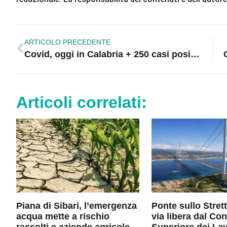
ARTICOLO PRECEDENTE
Covid, oggi in Calabria + 250 casi positivi
Articoli correlati:
Piana di Sibari, l’emergenza
Ponte sullo Stret
acqua mette a rischio
via libera dal Con
raccolti e aziende agricole
Superiore dei Lav