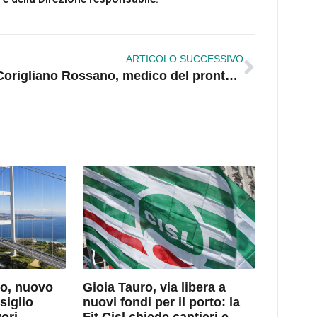
ARTICOLO SUCCESSIVO
Corigliano Rossano, medico del pronto soccorso positivo al Covid nonostante il vaccino
to, nuovo
Gioia Tauro, via libera a
siglio
nuovi fondi per il porto: la
ori
Fit Cisl chiede cantieri e