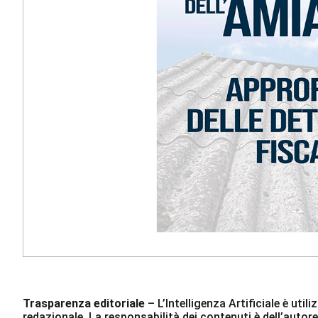
Trasparenza editoriale
– L’Intelligenza Artificiale è ut
redazionale. La responsabilità dei contenuti è dell’autore