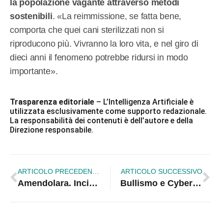
la popolazione vagante attraverso metodi
sostenibili
. «La reimmissione, se fatta bene,
comporta che quei cani sterilizzati non si
riproducono più. Vivranno la loro vita, e nel giro di
dieci anni il fenomeno potrebbe ridursi in modo
importante».
Trasparenza editoriale
– L’Intelligenza Artificiale è
utilizzata esclusivamente come supporto redazionale.
La responsabilità dei contenuti è dell’autore e della
Direzione responsabile.
ARTICOLO PRECEDENTE
ARTICOLO SUCCESSIVO
Amendolara. Incidente mortale del 21 Marzo scorso: la Procura indaga, nominati periti e legali
Bullismo e Cyberbullismo: Prevenzione ed educazione digitale al centro del progetto scolastico