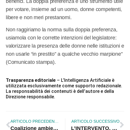
benefici. La doppia preferenza è uno strumento utile
per votare, insieme ad un uomo, donne competenti,
libere e non meri prestanomi.
Non raggiriamo la norma sulla doppia preferenza,
usiamola con le corrette intenzioni del legislatore:
valorizzare la presenza delle donne nelle istituzioni e
non usarle “in prestito” a qualche vecchio marpione”
(Comunicato stampa).
Trasparenza editoriale
– L’Intelligenza Artificiale è
utilizzata esclusivamente come supporto redazionale.
La responsabilità dei contenuti è dell’autore e della
Direzione responsabile.
ARTICOLO PRECEDENTE
ARTICOLO SUCCESSIVO
Coalizione ambientalista, un documento per i candidati alla Presidenza della Regione
L’INTERVENTO. Chi è per l’abolizione del reddito di cittadinanza dovrebbe vergognarsi. E spiego il perché!