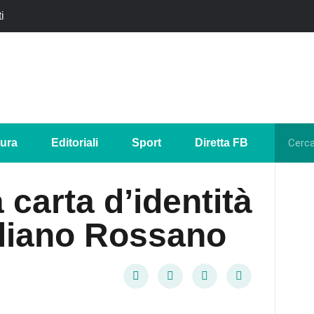
i
tura
Editoriali
Sport
Diretta FB
 carta d’identità
liano Rossano