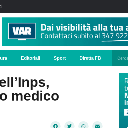
i
tura
Editoriali
Sport
Diretta FB
ll’Inps,
ro medico