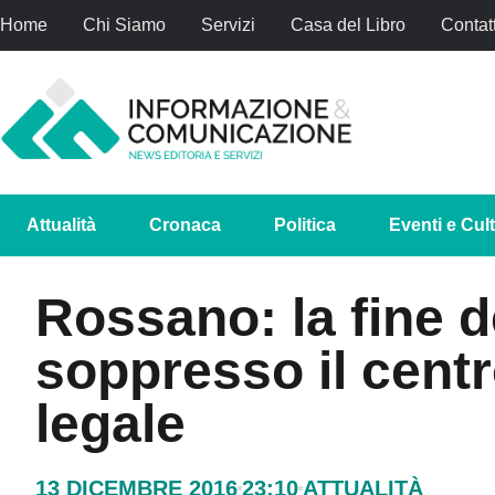
Home
Chi Siamo
Servizi
Casa del Libro
Contatt
Attualità
Cronaca
Politica
Eventi e Cul
Rossano: la fine de
soppresso il cent
legale
13 DICEMBRE 2016
23:10
ATTUALITÀ