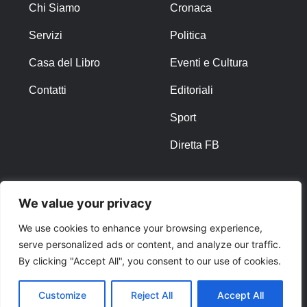
Chi Siamo
Cronaca
Servizi
Politica
Casa del Libro
Eventi e Cultura
Contatti
Editoriali
Sport
Diretta FB
ALTRO
We value your privacy
Note Legali
We use cookies to enhance your browsing experience,
serve personalized ads or content, and analyze our traffic.
Privacy Policy
By clicking "Accept All", you consent to our use of cookies.
Cookies
Customize
Reject All
Accept All