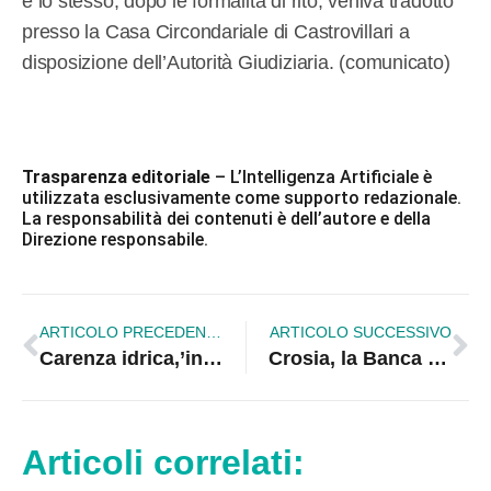
e lo stesso, dopo le formalità di rito, veniva tradotto
presso la Casa Circondariale di Castrovillari a
disposizione dell’Autorità Giudiziaria. (comunicato)
Trasparenza editoriale
– L’Intelligenza Artificiale è
utilizzata esclusivamente come supporto redazionale.
La responsabilità dei contenuti è dell’autore e della
Direzione responsabile.
ARTICOLO PRECEDENTE
ARTICOLO SUCCESSIVO
Carenza idrica,’installazione dei contatori ad uso irriguo
Crosia, la Banca d’Italia sceglie il bozzetto dei ragazzi dell’I.C.
Articoli correlati: