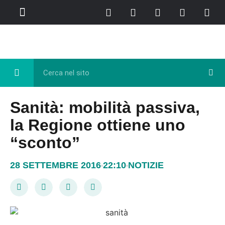
Chi Siamo
Casa del Libro
Eventi e Cultura
Diretta FB
Sanità: mobilità passiva,
la Regione ottiene uno
“sconto”
28 SETTEMBRE 2016
22:10
NOTIZIE