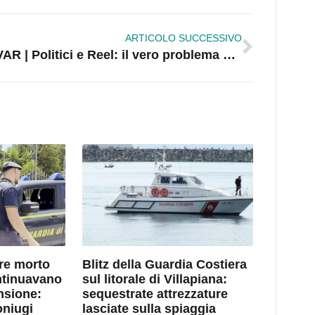
ARTICOLO SUCCESSIVO
VAR | Politici e Reel: il vero problema non è il video, ma il messaggio | VIDEO
dre morto
Blitz della Guardia Costiera
ntinuavano
sul litorale di Villapiana:
nsione:
sequestrate attrezzature
oniugi
lasciate sulla spiaggia