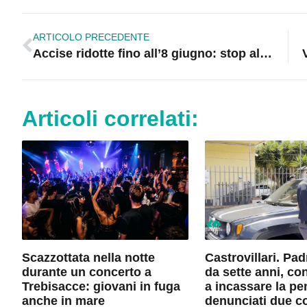
ARTICOLO PRECEDENTE
Accise ridotte fino all’8 giugno: stop allo sciopero degli autotrasportatori
Articoli correlati:
Scazzottata nella notte
Castrovillari. Pa
durante un concerto a
da sette anni, co
Trebisacce: giovani in fuga
a incassare la pe
anche in mare
denunciati due c