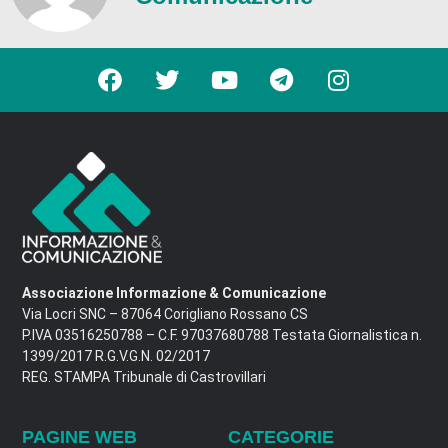
Associazione Informazione & Comunicazione
Via Locri SNC – 87064 Corigliano Rossano CS
P.IVA 03516250788 – C.F. 97037680788 Testata Giornalistica n.
1399/2017 R.G.V.G.N. 02/2017
REG. STAMPA Tribunale di Castrovillari
PAGINE WEB
CATEGORIE